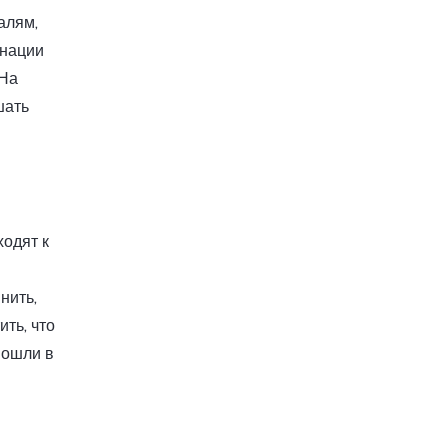
алям,
инации
 На
шать
одят к
нить,
ть, что
вошли в
и