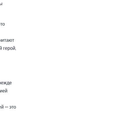
мы
это
читают
 герой,
режде
рией
й — это