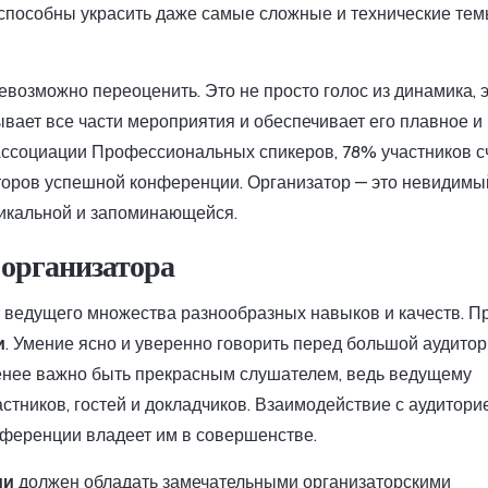
способны украсить даже самые сложные и технические те
возможно переоценить. Это не просто голос из динамика, 
ывает все части мероприятия и обеспечивает его плавное и
 Ассоциации Профессиональных спикеров, 78% участников с
торов успешной конференции. Организатор — это невидимый
икальной и запоминающейся.
 организатора
 ведущего множества разнообразных навыков и качеств. П
и
. Умение ясно и уверенно говорить перед большой аудито
менее важно быть прекрасным слушателем, ведь ведущему
тников, гостей и докладчиков. Взаимодействие с аудиторие
нференции владеет им в совершенстве.
ии
должен обладать замечательными организаторскими