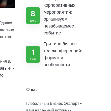
корпоративных
8
мероприятий:
организуем
дек
Однако
незабываемое
уквально
событие
спектов
Три типа бизнес-
1
телеконференций:
формат и
янв
ния и,
особенности
навыки и
го
О нас
Глобальный Бизнес Эксперт -
ваш надёжный источник