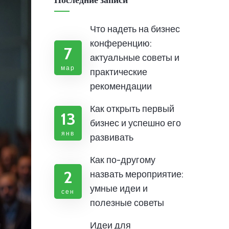
Последние записи
Что надеть на бизнес
конференцию:
7
актуальные советы и
мар
практические
рекомендации
Как открыть первый
13
бизнес и успешно его
янв
развивать
Как по-другому
2
назвать мероприятие:
умные идеи и
сен
полезные советы
Идеи для