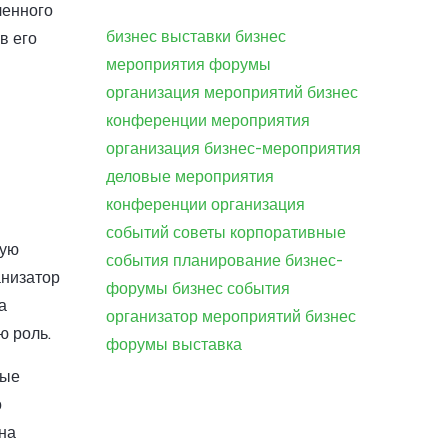
ленного
бизнес
выставки
бизнес
в его
мероприятия
форумы
организация мероприятий
бизнес
конференции
мероприятия
организация
бизнес-мероприятия
деловые мероприятия
конференции
организация
событий
советы
корпоративные
ную
события
планирование
бизнес-
анизатор
форумы
бизнес события
а
организатор мероприятий
бизнес
ю роль.
форумы
выставка
ные
о
на