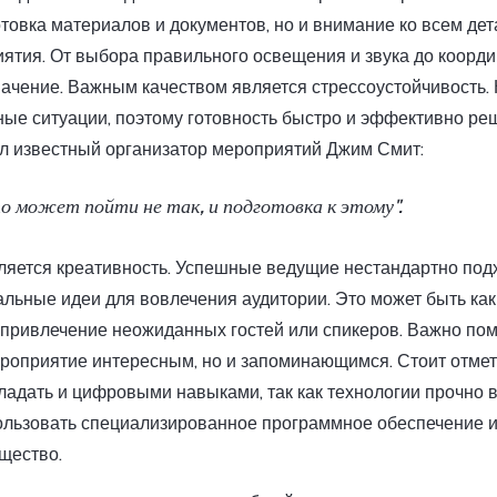
товка материалов и документов, но и внимание ко всем дет
ятия. От выбора правильного освещения и звука до коорд
ачение. Важным качеством является стрессоустойчивость.
ные ситуации, поэтому готовность быстро и эффективно ре
л известный организатор мероприятий Джим Смит:
о может пойти не так, и подготовка к этому".
яется креативность. Успешные ведущие нестандартно подх
льные идеи для вовлечения аудитории. Это может быть как
 привлечение неожиданных гостей или спикеров. Важно пом
ероприятие интересным, но и запоминающимся. Стоит отмети
ладать и цифровыми навыками, так как технологии прочно 
ользовать специализированное программное обеспечение 
щество.