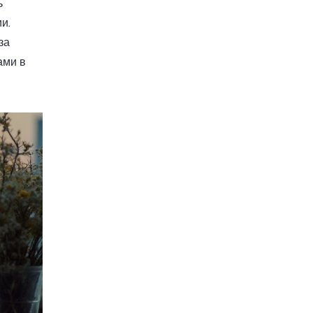
ь
и.
за
ами в