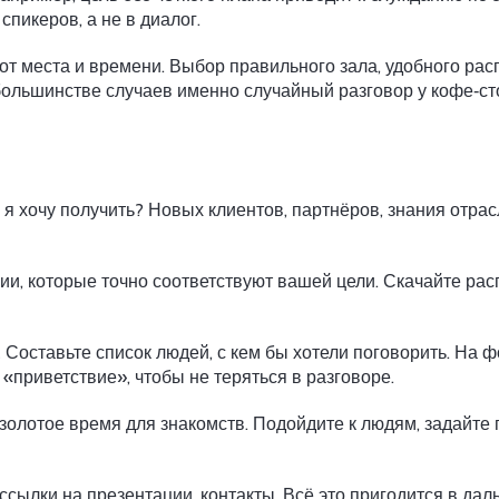
пикеров, а не в диалог.
 от места и времени. Выбор правильного зала, удобного ра
большинстве случаев именно случайный разговор у кофе‑сто
 я хочу получить? Новых клиентов, партнёров, знания отра
и, которые точно соответствуют вашей цели. Скачайте рас
.
Составьте список людей, с кем бы хотели поговорить. На ф
«приветствие», чтобы не теряться в разговоре.
олотое время для знакомств. Подойдите к людям, задайте п
ссылки на презентации, контакты. Всё это пригодится в да