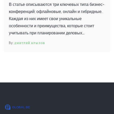
В статье описываются три ключевых типа бизнес-
конференций: офлайновые, онлайн и гибридные.
Каждая из них имеет свои уникальные
особенности и преимущества, которые стоит
учитывать при планировании деловых
мероприятий. Офлайновые конференции
ДМИТРИЙ КРЫЛОВ
обеспечивают личное общение и нетворкинг,
тогда как онлайн-форматы позволяют охватить
более широкую аудиторию в режиме реального
времени. Гибридные конференции, которые
сочетают оба подхода, становятся всё более
популярными среди участников и организаторов.