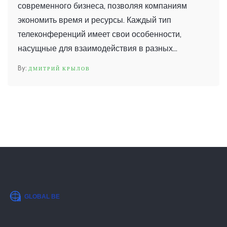
современного бизнеса, позволяя компаниям
экономить время и ресурсы. Каждый тип
телеконференций имеет свои особенности,
насущные для взаимодействия в разных
условиях. В статье рассматриваются три
ДМИТРИЙ КРЫЛОВ
основных типа таких встреч: аудиоконференции,
видеоконференции и веб-конференции.
Разбираются их преимущества, недостатки, а
также когда и как лучше применять каждый
формат. Благодаря этим рекомендациям,
руководители смогут выбрать наиболее
эффективный способ общения для своих команд.