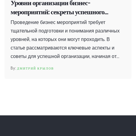
Уровни организации бизнес-
мероприятий: секреты успешного
проведения
Проведение бизнес мероприятий требует
тщательной подготовки и понимания различных
уровней, на которых они могут проходить. В
статье рассматриваются ключевые аспекты и
советы для успешной организации, начиная от
выбора места до техник привлечения аудитории.
ДМИТРИЙ КРЫЛОВ
Читателю будет предложено изучить, как можно
улучшить антураж мероприятия и обеспечить его
плавное течение. Узнайте, как рассчитать бюджет
и как максимизировать пользу от каждого
вложенного рубля. Эта статья станет гидом для
всех, кто стремится провести незабываемое
событие.