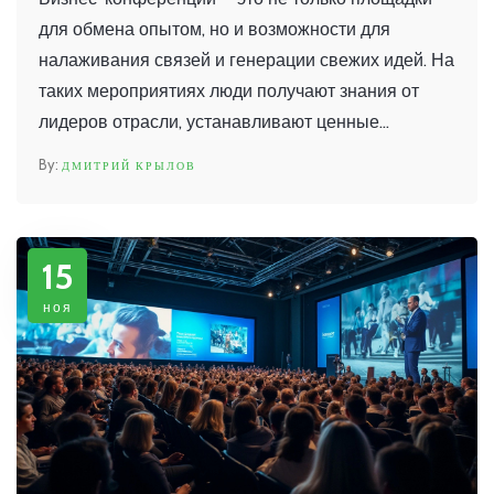
для обмена опытом, но и возможности для
налаживания связей и генерации свежих идей. На
таких мероприятиях люди получают знания от
лидеров отрасли, устанавливают ценные
контакты и находят решения для своих бизнес-
ДМИТРИЙ КРЫЛОВ
задач. Участие в конференциях помогает
расширить кругозор и понять текущие тренды
рынка. Также это отличная возможность для
15
личного и профессионального роста.
ноя