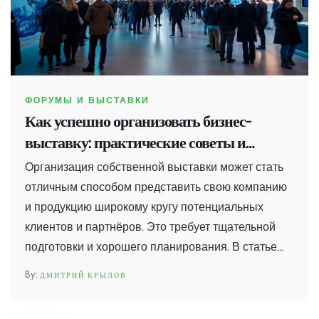
ФОРУМЫ И ВЫСТАВКИ
Как успешно организовать бизнес-
выставку: практические советы и
секреты успеха
Организация собственной выставки может стать
отличным способом представить свою компанию
и продукцию широкому кругу потенциальных
клиентов и партнёров. Это требует тщательной
подготовки и хорошего планирования. В статье
рассматриваются основные шаги, которые
ДМИТРИЙ КРЫЛОВ
помогут вам организовать успешное
мероприятие. Узнайте, как выбрать правильную