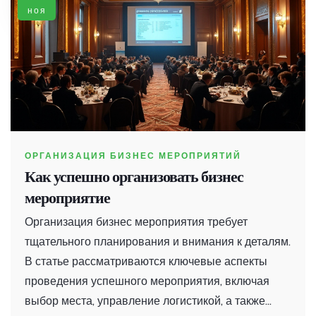
размера. Подобные события могут существенно
ноя
повлиять на конкурентоспособность и
инновационное развитие бизнеса.
ОРГАНИЗАЦИЯ БИЗНЕС МЕРОПРИЯТИЙ
Как успешно организовать бизнес
мероприятие
Организация бизнес мероприятия требует
тщательного планирования и внимания к деталям.
В статье рассматриваются ключевые аспекты
проведения успешного мероприятия, включая
выбор места, управление логистикой, а также