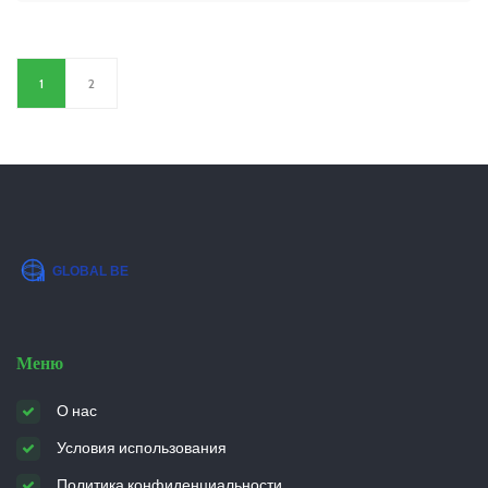
делая акцент на нестандартные форматы, что
способствует укреплению корпоративной
культуры и установлению бизнес-связей. В этой
1
2
статье рассматриваются различные подходы и
методы, которые могут сделать ваши
мероприятия уникальными. Будет полезно для
всех, кто занимается планированием ивентов или
желает улучшить свои навыки управления
событиями.
Меню
О нас
Условия использования
Политика конфиденциальности