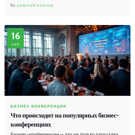
взаимодействие с партнёрами. Приведены
ДМИТРИЙ КРЫЛОВ
практические советы и рекомендации для
создания запоминающегося события. Понимание
нужд аудитории и использование современных
16
инструментов – ключ к успеху.
ноя
БИЗНЕС КОНФЕРЕНЦИИ
Что происходит на популярных бизнес-
конференциях
Бизнес-конференции — это не только площадки