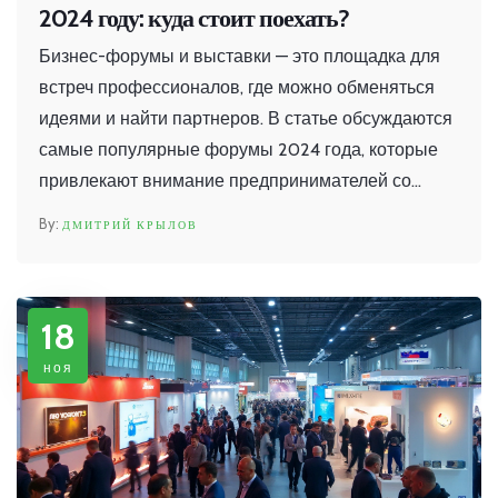
2024 году: куда стоит поехать?
Бизнес-форумы и выставки — это площадка для
встреч профессионалов, где можно обменяться
идеями и найти партнеров. В статье обсуждаются
самые популярные форумы 2024 года, которые
привлекают внимание предпринимателей со
всего мира. Рассматривается, какие мероприятия
ДМИТРИЙ КРЫЛОВ
стоит посетить для развития бизнеса и
налаживания новых контактов. Уделяется
внимание особенностям организации таких
18
событий и тому, как извлечь из них максимальную
пользу.
ноя