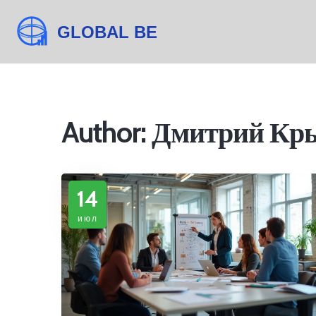
Author: Дмитрий Кры
14
июл