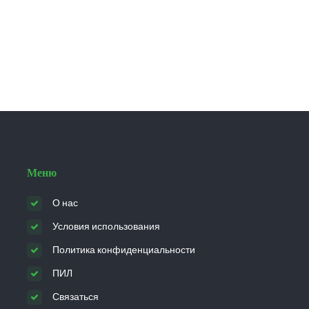
мероприятия. Научитесь сочетать
традиционные и современные методы
планирования событий, чтобы достичь всех
поставленных целей.
Меню
О нас
Условия использования
Политика конфиденциальности
ПИЛ
Связаться