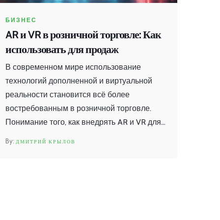
БИЗНЕС
AR и VR в розничной торговле: Как
использовать для продаж
В современном мире использование
технологий дополненной и виртуальной
реальности становится всё более
востребованным в розничной торговле.
Понимание того, как внедрять AR и VR для
увеличения продаж, может дать магазинам
ДМИТРИЙ КРЫЛОВ
преимущество в конкурентной борьбе.
Технологии позволяют улучшать
пользовательский опыт, предлагая
попробовать продукт до покупки. Эти
инновации помогают создать
незабываемые впечатления для