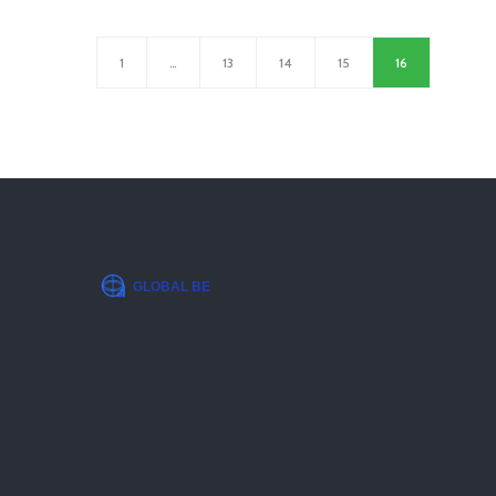
мероприятия, чтобы выбрать оптимальный
формат для вашего случая.
1
…
13
14
15
16