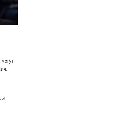
–
 могут
ия.
йсы