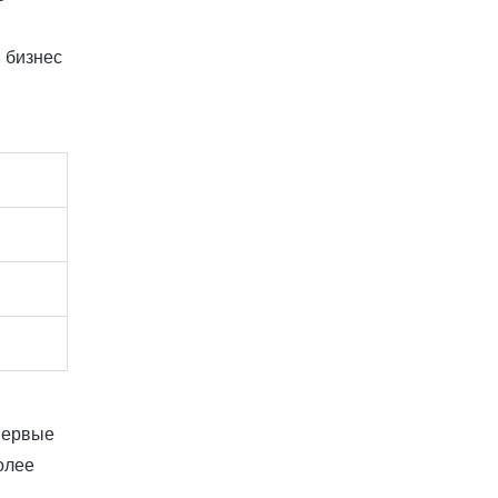
 бизнес
первые
олее