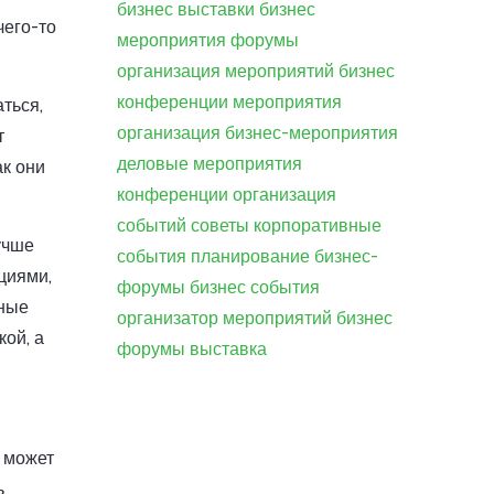
бизнес
выставки
бизнес
чего-то
мероприятия
форумы
организация мероприятий
бизнес
конференции
мероприятия
ться,
организация
бизнес-мероприятия
т
деловые мероприятия
ак они
конференции
организация
событий
советы
корпоративные
учше
события
планирование
бизнес-
циями,
форумы
бизнес события
шные
организатор мероприятий
бизнес
ой, а
форумы
выставка
 может
ь