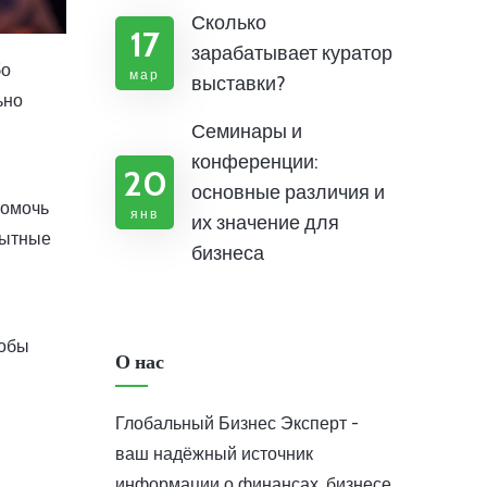
Сколько
17
зарабатывает куратор
бо
мар
выставки?
ьно
Семинары и
конференции:
20
основные различия и
помочь
янв
их значение для
пытные
бизнеса
тобы
О нас
Глобальный Бизнес Эксперт -
ваш надёжный источник
информации о финансах, бизнесе