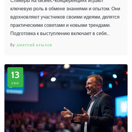
Спикеры на бизнес-конференциях играют
ключевую роль в обмене знаниями и опытом. Они
вдохновляют участников своими идеями, делятся
практическими советами и новыми трендами.
Подготовка к выступлению включает в себя
глубокое изучение темы и способность
ДМИТРИЙ КРЫЛОВ
удерживать внимание аудитории. Важно
понимать, как выбрать подходящего спикера и
создать плодотворную атмосферу для
13
обсуждений.
сен