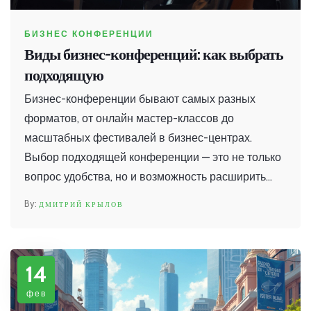
БИЗНЕС КОНФЕРЕНЦИИ
Виды бизнес-конференций: как выбрать
подходящую
Бизнес-конференции бывают самых разных
форматов, от онлайн мастер-классов до
масштабных фестивалей в бизнес-центрах.
Выбор подходящей конференции — это не только
вопрос удобства, но и возможность расширить
сеть контактов и получить новые знания. Каждый
ДМИТРИЙ КРЫЛОВ
вид конференции имеет свои плюсы и минусы, и
понимание их особенностей поможет сделать
правильный выбор. Определитесь, что для вас
14
важнее: динамика живого общения или свобода
онлайн формата.
фев