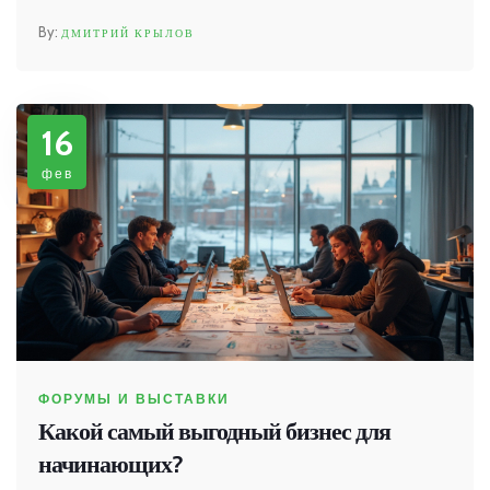
рыночных трендов. Компании могут представить
ДМИТРИЙ КРЫЛОВ
свои новые продукты, а также узнать об
инновациях в своей области. Участие в выставках
помогает укрепить бренд и привлечь
16
заинтересованных клиентов.
фев
ФОРУМЫ И ВЫСТАВКИ
Какой самый выгодный бизнес для
начинающих?