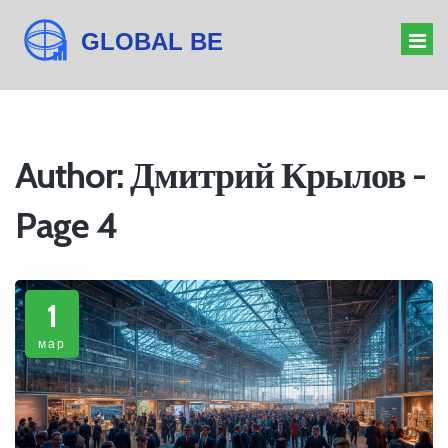
ОРГАНИЗАТОР МЕРОПРИЯТИЙ
Author: Дмитрий Крылов -
БАРЬЕРЫ БИЗНЕСА
Page 4
ДРЕСС-КОД КОНФЕРЕНЦИИ
ЗНАЧЕНИЕ ФОРУМА
1
мар