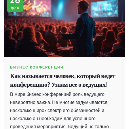
несколько шагов вперед в карьерном пути, найдя
фев
новых партнёров и клиентов.
БИЗНЕС КОНФЕРЕНЦИИ
Как называется человек, который ведет
конференцию? Узнам все о ведущих!
В мире бизнес конференций роль ведущего
невероятно важна. Не многие задумываются,
насколько широк спектр его обязанностей и
насколько он необходим для успешного
проведения мероприятия. Ведущий не только