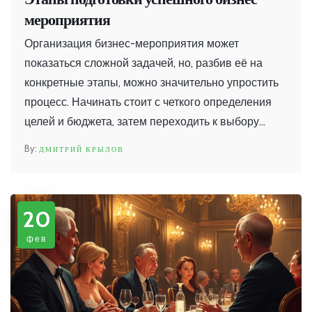
мероприятия
Организация бизнес-мероприятия может
показаться сложной задачей, но, разбив её на
конкретные этапы, можно значительно упростить
процесс. Начинать стоит с четкого определения
целей и бюджета, затем переходить к выбору
места проведения и привлечению участников.
ДМИТРИЙ КРЫЛОВ
Важны также разработка программы и грамотное
управление логистикой. Подготовив всё заранее,
можно избежать неожиданных проблем и
20
провести мероприятие на высшем уровне.
фев