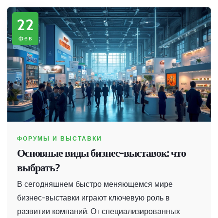
события. Так же рассмотрим, какие интересные
22
факты и советы могут помочь тем, кто хочет
связать свою жизнь с этой увлекательной
фев
профессией.
ФОРУМЫ И ВЫСТАВКИ
Основные виды бизнес-выставок: что
выбрать?
В сегодняшнем быстро меняющемся мире
бизнес-выставки играют ключевую роль в
развитии компаний. От специализированных