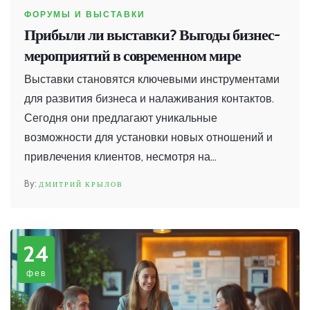
ФОРУМЫ И ВЫСТАВКИ
Прибыли ли выставки? Выгоды бизнес-
мероприятий в современном мире
Выставки становятся ключевыми инструментами
для развития бизнеса и налаживания контактов.
Сегодня они предлагают уникальные
возможности для установки новых отношений и
привлечения клиентов, несмотря на
распространение цифровых технологий. Успех
ДМИТРИЙ КРЫЛОВ
участия в выставке зависит от грамотной
подготовки, анализа целевой аудитории и
поствыставочной работы. Понимание актуальных
24
трендов и стратегий поможет извлечь максимум
пользы из этих мероприятий.
фев