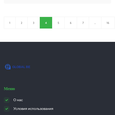
особенности, и даются практические советы по
выбору площадок. Узнайте, какие города имеют
развитую инфраструктуру для организации
1
2
3
4
5
6
7
…
16
мероприятий, что особенно важно для успешного
проведения конференции.
Меню
О нас
Условия использования