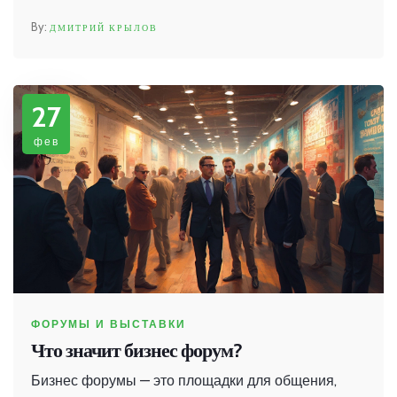
держит в руках кульминацию события, но и
ДМИТРИЙ КРЫЛОВ
создает атмосферу, поддерживает динамику и
взаимодействие между участниками. Узнайте
больше о том, что стоит за этой ролью и как она
27
влияет на успешность конференции.
фев
ФОРУМЫ И ВЫСТАВКИ
Что значит бизнес форум?
Бизнес форумы — это площадки для общения,