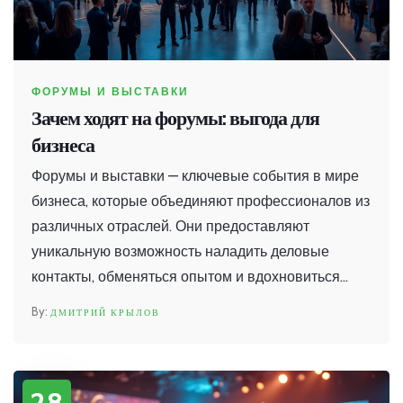
ФОРУМЫ И ВЫСТАВКИ
Зачем ходят на форумы: выгода для
бизнеса
Форумы и выставки — ключевые события в мире
бизнеса, которые объединяют профессионалов из
различных отраслей. Они предоставляют
уникальную возможность наладить деловые
контакты, обменяться опытом и вдохновиться
новыми идеями. Такие мероприятия помогают
ДМИТРИЙ КРЫЛОВ
следить за индустриальными трендами и
инновациями, что делает их важной частью
стратегий развития компаний. Во время
28
посещения форумов можно сделать шаг на